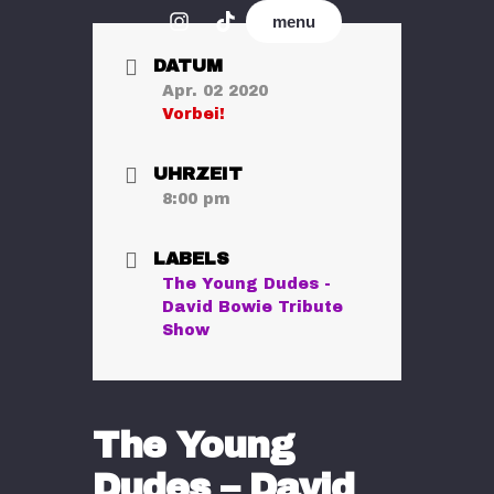
menu
DATUM
Apr. 02 2020
Vorbei!
UHRZEIT
8:00 pm
LABELS
The Young Dudes -
David Bowie Tribute
Show
The Young
Dudes – David