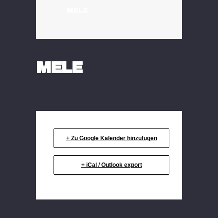
MELE
MELE
+ Zu Google Kalender hinzufügen
+ iCal / Outlook export