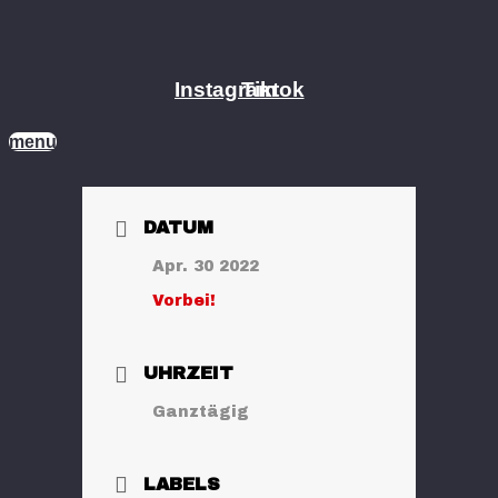
Zum
Inhalt
springen
Instagram
Tiktok
menu
DATUM
Apr. 30 2022
Vorbei!
UHRZEIT
Ganztägig
LABELS