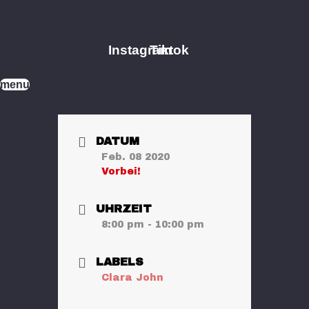
Zum
Inhalt
springen
Instagram
Tiktok
menu
DATUM
Feb. 08 2020
Vorbei!
UHRZEIT
8:00 pm - 10:00 pm
LABELS
Clara John