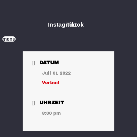
Zum
Inhalt
springen
Instagram
Tiktok
menu
DATUM
Juli 01 2022
Vorbei!
UHRZEIT
8:00 pm