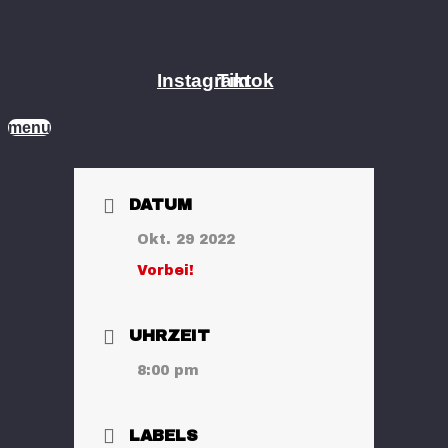
Zum
Inhalt
springen
Instagram
Tiktok
menu
DATUM
Okt. 29 2022
Vorbei!
UHRZEIT
8:00 pm
LABELS